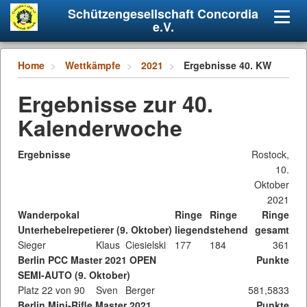
Schützengesellschaft Concordia
Navig
e.V.
umsch
Home
Wettkämpfe
2021
Ergebnisse 40. KW
Ergebnisse zur 40.
Kalenderwoche
Ergebnisse
Rostock,
10.
Oktober
2021
Wanderpokal
Ringe
Ringe
Ringe
Unterhebelrepetierer (9. Oktober)
liegend
stehend
gesamt
Sieger
Klaus
Ciesielski
177
184
361
Berlin PCC Master 2021 OPEN
Punkte
SEMI-AUTO (9. Oktober)
Platz 22 von 90
Sven
Berger
581,5833
Berlin Mini-Rifle Master 2021
Punkte