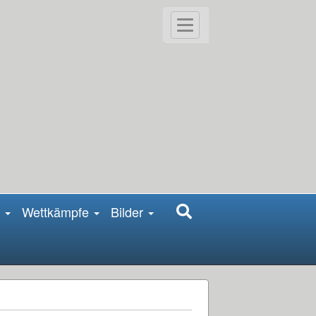
Nutzereinstellung
Anmelden
öffnen
n
Wettkämpfe
Bilder