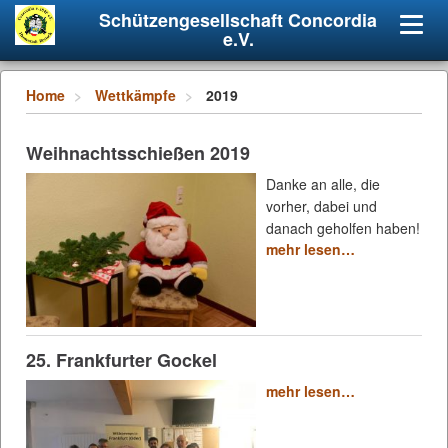
Schützengesellschaft Concordia
Navig
e.V.
umsch
Home
Wettkämpfe
2019
Weihnachtsschießen 2019
Danke an alle, die
vorher, dabei und
danach geholfen haben!
mehr lesen…
25. Frankfurter Gockel
mehr lesen…